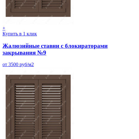
+
Купить в 1 клик
Жалюзийные ставни с блокираторами
закрывания №9
от 3500 руб/м2